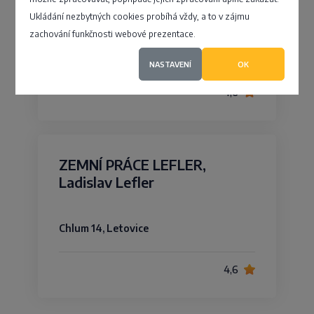
problematiku dané stavby,…
Ukládání nezbytných cookies probíhá vždy, a to v zájmu
zachování funkčnosti webové prezentace.
Huntířov 192, Děčín
NASTAVENÍ
OK
4,6
ZEMNÍ PRÁCE LEFLER,
Ladislav Lefler
Chlum 14, Letovice
4,6