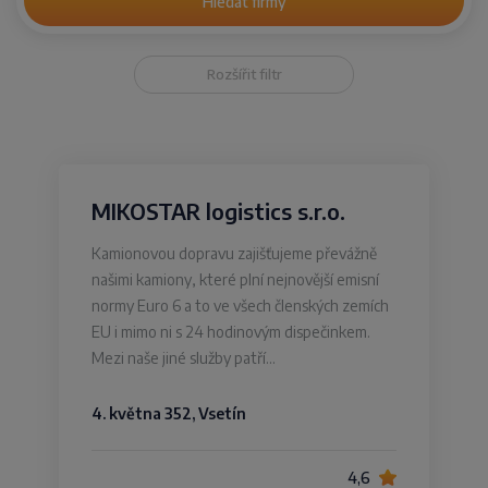
Hledat firmy
Rozšířit filtr
MIKOSTAR logistics s.r.o.
Kamionovou dopravu zajišťujeme převážně
našimi kamiony, které plní nejnovější emisní
normy Euro 6 a to ve všech členských zemích
EU i mimo ni s 24 hodinovým dispečinkem.
Mezi naše jiné služby patří…
4. května 352, Vsetín
4,6