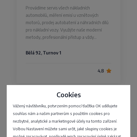
Provádíme servis všech nákladních
automobilů, měření emisí u vznětových
motorů, prodej autobaterií a náhradních dílů
pro nákladní vozy. Využijte naše moderní
metody, profesionální přístup a vždy…
Bělá 92, Turnov 1
4,8
Cookies
RYDVAL, a.s.
Vážený návštěvníku, potvrzením pomocí tlačítka OK udělujete
souhlas nám a našim partnerům s použitím cookies pro
Již od roku 1994 se věnujeme lešení a všemu s
nezbytné, analytické a marketingové účely na tomto zařízení.
ním spojeným. Potřebujete-li postavit lešení,
Volbou Nastavení můžete sami určit, jaké skupiny cookies je
kontaktujte nás. Bezprostředně vás navštíví
náš stavbyvedoucí, vysvětlí vám celou
možné zpracovávat, popřípadě jejich zpracování úplně zakázat.