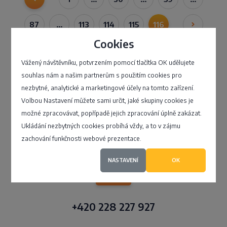
87
…
113
114
115
116
Cookies
Vážený návštěvníku, potvrzením pomocí tlačítka OK udělujete
souhlas nám a našim partnerům s použitím cookies pro
nezbytné, analytické a marketingové účely na tomto zařízení.
Volbou Nastavení můžete sami určit, jaké skupiny cookies je
možné zpracovávat, popřípadě jejich zpracování úplně zakázat.
Klientské centrum
Ukládání nezbytných cookies probíhá vždy, a to v zájmu
zachování funkčnosti webové prezentace.
NASTAVENÍ
OK
+420 228 227 927