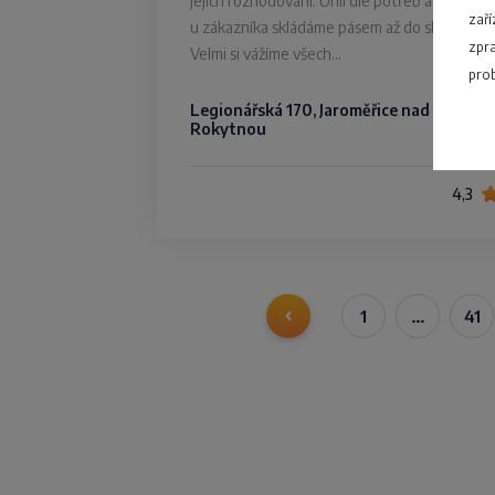
jejich rozhodování. Uhlí dle potřeb a možnost
zaří
u zákazníka skládáme pásem až do sklepa.
zpra
Velmi si vážíme všech…
prob
Legionářská 170, Jaroměřice nad
Rokytnou
4,3
1
…
41