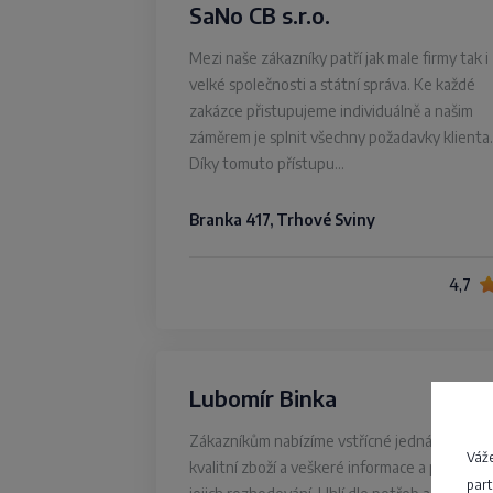
SaNo CB s.r.o.
Mezi naše zákazníky patří jak male firmy tak i
velké společnosti a státní správa. Ke každé
zakázce přistupujeme individuálně a našim
záměrem je splnit všechny požadavky klienta.
Díky tomuto přístupu…
Branka 417, Trhové Sviny
4,7
Lubomír Binka
Zákazníkům nabízíme vstřícné jednání,
Váže
kvalitní zboží a veškeré informace a pomoc př
part