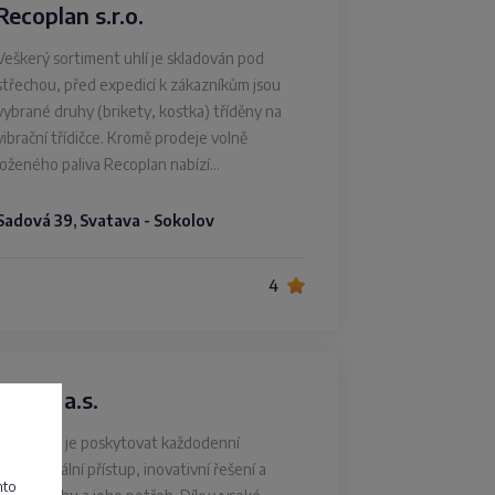
Recoplan s.r.o.
Veškerý sortiment uhlí je skladován pod
střechou, před expedicí k zákazníkům jsou
vybrané druhy (brikety, kostka) tříděny na
vibrační třídičce. Kromě prodeje volně
loženého paliva Recoplan nabízí…
Sadová 39, Svatava - Sokolov
4
MEVA a.s.
Naším cíle je poskytovat každodenní
profesionální přístup, inovativní řešení a
mto