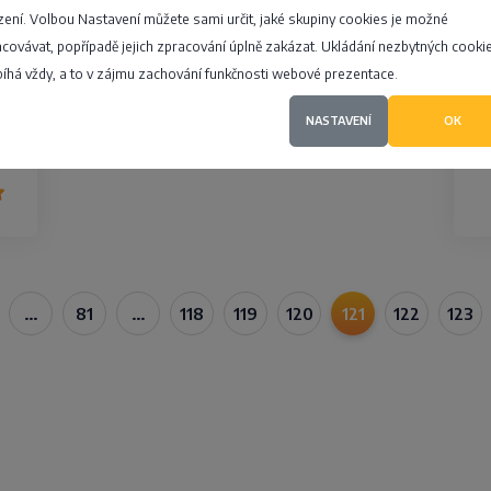
i
zení. Volbou Nastavení můžete sami určit, jaké skupiny cookies je možné
4,8
covávat, popřípadě jejich zpracování úplně zakázat. Ukládání nezbytných cooki
íhá vždy, a to v zájmu zachování funkčnosti webové prezentace.
NASTAVENÍ
OK
…
81
…
118
119
120
121
122
123