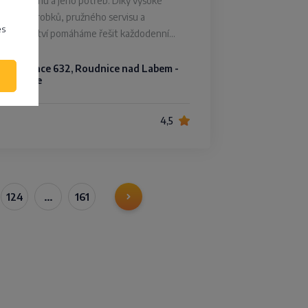
znalost trhu a jeho potřeb. Díky vysoké
kvalitě výrobků, pružného servisu a
es
poradenství pomáháme řešit každodenní…
Na Urbance 632, Roudnice nad Labem -
Roudnice
4,5
124
…
161