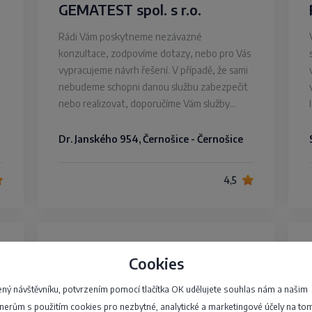
GEMATEST spol. s r.o.
Rádi Vám poskytneme nezávazné
konzultace, zodpovíme dotazy, nebo pro Vás
vypracujeme návrh řešení. V případě, že sami
nebudeme schopni danou službu zabezpečit
nebo realizovat, doporučíme Vám služby…
Dr. Janského 954, Černošice - Černošice
4,5
Miroslav Zmeškal
Cookies
ný návštěvníku, potvrzením pomocí tlačítka OK udělujete souhlas nám a našim
i
65, Líšnice - Vyšehorky
nerům s použitím cookies pro nezbytné, analytické a marketingové účely na to