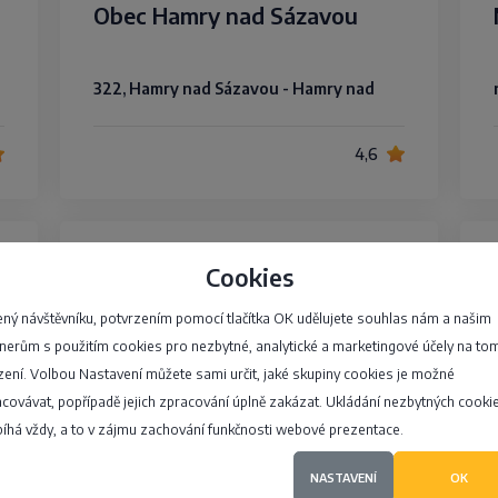
Obec Hamry nad Sázavou
322, Hamry nad Sázavou - Hamry nad
4,6
OBEC DOBŘANY
Cookies
ný návštěvníku, potvrzením pomocí tlačítka OK udělujete souhlas nám a našim
90, Dobřany - Dobřany
nerům s použitím cookies pro nezbytné, analytické a marketingové účely na to
zení. Volbou Nastavení můžete sami určit, jaké skupiny cookies je možné
covávat, popřípadě jejich zpracování úplně zakázat. Ukládání nezbytných cooki
4,4
íhá vždy, a to v zájmu zachování funkčnosti webové prezentace.
NASTAVENÍ
OK