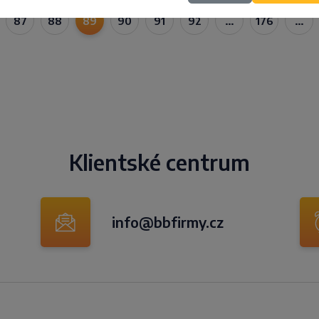
87
88
89
90
91
92
…
176
…
Klientské centrum
info@bbfirmy.cz