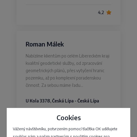
4,2
Roman Málek
Nabízíme klientům po celém Libereckém kraji
kvalitní geodetické služby, od zpracování
geometrických plánů, přes vytyčení hranic
pozemku, až po komplexní poradenskou
činnost. Za sebou máme řadu…
U Kola 3378, Česká Lípa - Česká Lípa
Cookies
4,6
Vážený návštěvníku, potvrzením pomocí tlačítka OK udělujete
souhlas nám a našim partnerům s použitím cookies pro