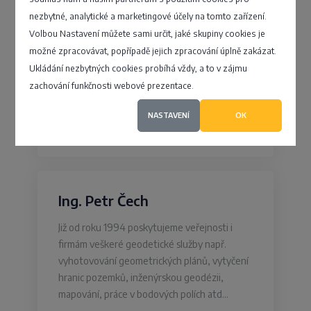
nezbytné, analytické a marketingové účely na tomto zařízení.
GEODÉZIE JIHOZÁPAD s.r.o.
Volbou Nastavení můžete sami určit, jaké skupiny cookies je
možné zpracovávat, popřípadě jejich zpracování úplně zakázat.
Ukládání nezbytných cookies probíhá vždy, a to v zájmu
Husovo náměstí 60, Horšovský Týn -
zachování funkčnosti webové prezentace.
Velké Předměst
NASTAVENÍ
OK
4,3
Ing. Petr Čech
Již od roku 1994 poskytujeme veřejnosti i
firmám veškeré geodetické služby např.
vyhotovování geometrických plánů, vytyčení
hranic pozemků, inženýrskou geodézii,
mapování, práce v bodových polích atd…