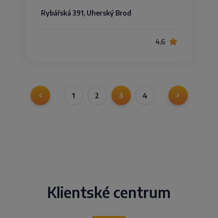
Rybářská 391, Uherský Brod
4,6
1
2
3
4
Klientské centrum