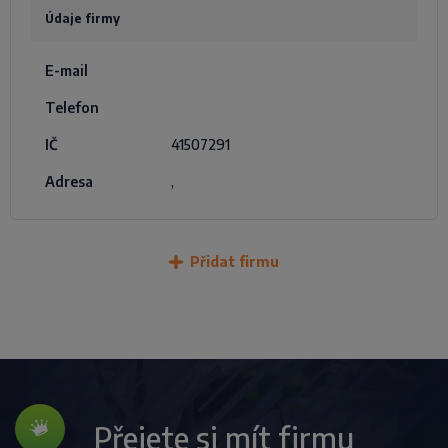
Údaje firmy
E-mail
Telefon
IČ
41507291
Adresa
,
Přidat firmu
Přejete si mít firmu