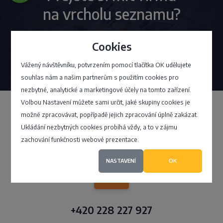
na vrcholu seznamu?
Cookies
Chci VIP
Vážený návštěvníku, potvrzením pomocí tlačítka OK udělujete
souhlas nám a našim partnerům s použitím cookies pro
nezbytné, analytické a marketingové účely na tomto zařízení.
Volbou Nastavení můžete sami určit, jaké skupiny cookies je
možné zpracovávat, popřípadě jejich zpracování úplně zakázat.
Klientské centrum
Ukládání nezbytných cookies probíhá vždy, a to v zájmu
zachování funkčnosti webové prezentace.
NASTAVENÍ
OK
+420 228 227 927