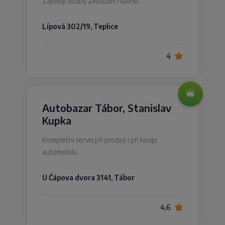
Zajišťuji služby závodům hlavně…
Lípová 302/19, Teplice
4
Autobazar Tábor, Stanislav
Kupka
Kompletní servis při prodeji i při koupi
automobilu.
U Čápova dvora 3141, Tábor
4,6