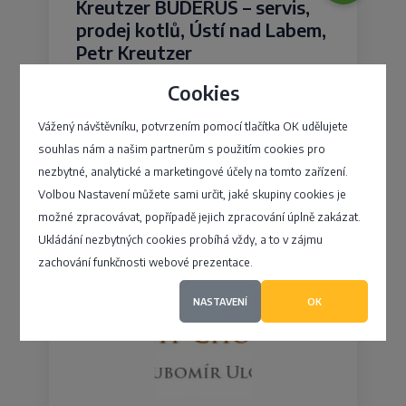
Kreutzer BUDERUS – servis,
prodej kotlů, Ústí nad Labem,
Petr Kreutzer
Provádíme montáže, opravy, revize a
Cookies
pravidelný servis.
Vážený návštěvníku, potvrzením pomocí tlačítka OK udělujete
souhlas nám a našim partnerům s použitím cookies pro
100, Chlumec - Žandov
nezbytné, analytické a marketingové účely na tomto zařízení.
Volbou Nastavení můžete sami určit, jaké skupiny cookies je
4,5
možné zpracovávat, popřípadě jejich zpracování úplně zakázat.
Ukládání nezbytných cookies probíhá vždy, a to v zájmu
zachování funkčnosti webové prezentace.
NASTAVENÍ
OK