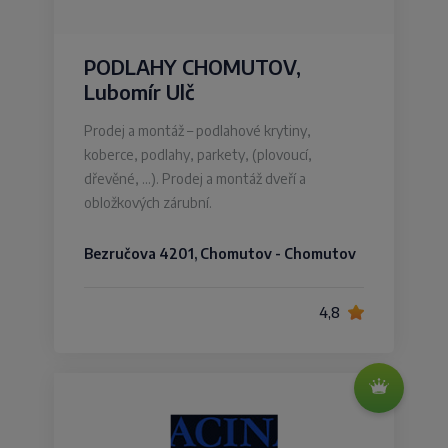
PODLAHY CHOMUTOV,
Lubomír Ulč
Prodej a montáž – podlahové krytiny,
koberce, podlahy, parkety, (plovoucí,
dřevěné, …). Prodej a montáž dveří a
obložkových zárubní.
Bezručova 4201, Chomutov - Chomutov
4,8