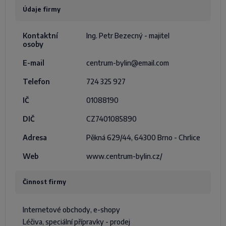
Údaje firmy
Kontaktní
Ing. Petr Bezecný - majitel
osoby
E-mail
centrum-bylin@email.com
Telefon
724 325 927
IČ
01088190
DIČ
CZ7401085890
Adresa
Pěkná 629/44, 64300 Brno - Chrlice
Web
www.centrum-bylin.cz/
Činnost firmy
Internetové obchody, e-shopy
Léčiva, speciální přípravky - prodej