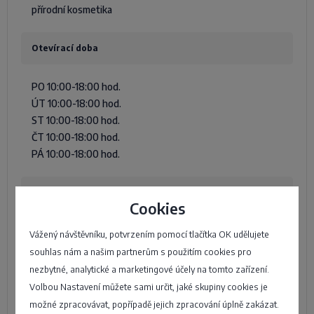
přírodní kosmetika
Otevírací doba
PO 10:00-18:00 hod.
ÚT 10:00-18:00 hod.
ST 10:00-18:00 hod.
ČT 10:00-18:00 hod.
PÁ 10:00-18:00 hod.
Poloha na mapě
Cookies
Vážený návštěvníku, potvrzením pomocí tlačítka OK udělujete
souhlas nám a našim partnerům s použitím cookies pro
nezbytné, analytické a marketingové účely na tomto zařízení.
Volbou Nastavení můžete sami určit, jaké skupiny cookies je
možné zpracovávat, popřípadě jejich zpracování úplně zakázat.