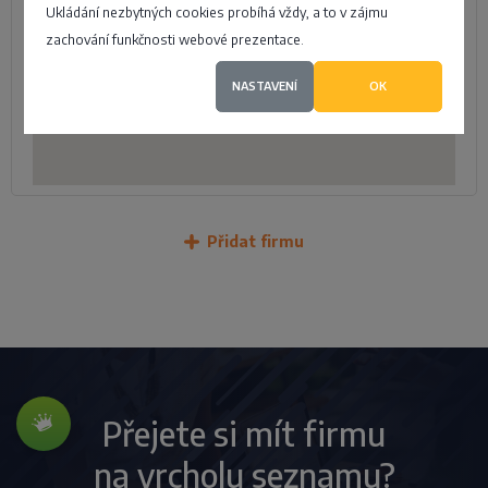
Ukládání nezbytných cookies probíhá vždy, a to v zájmu
zachování funkčnosti webové prezentace.
NASTAVENÍ
OK
Přidat firmu
Přejete si mít firmu
na vrcholu seznamu?