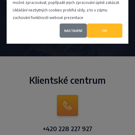
možné zpracovávat, popřípadě jejich zpracování úplně zakázat.
na vrcholu seznamu?
Ukládání nezbytných cookies probíhá vždy, a to v zájmu
zachování funkčnosti webové prezentace.
NASTAVENÍ
OK
Chci VIP
Klientské centrum
+420 228 227 927