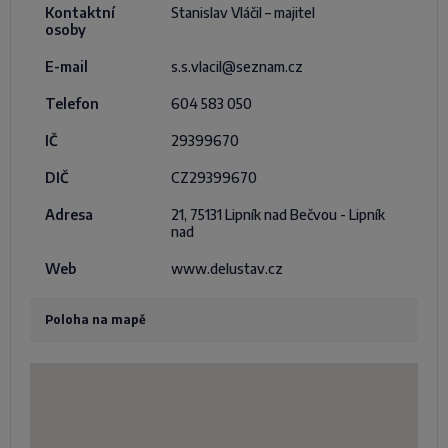
Kontaktní
Stanislav Vláčil – majitel
osoby
E-mail
s.s.vlacil@seznam.cz
Telefon
604 583 050
IČ
29399670
DIČ
CZ29399670
Adresa
21, 75131 Lipník nad Bečvou - Lipník
nad
Web
www.delustav.cz
Poloha na mapě