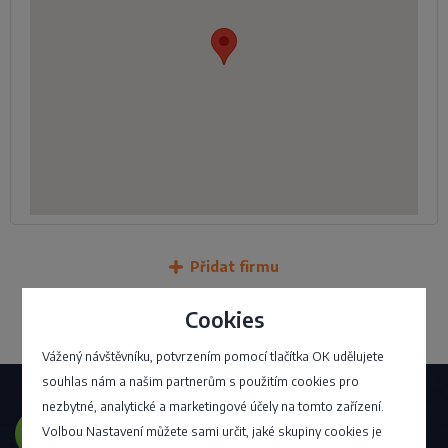
Přidat firmu
Cookies
Vážený návštěvníku, potvrzením pomocí tlačítka OK udělujete
souhlas nám a našim partnerům s použitím cookies pro
nezbytné, analytické a marketingové účely na tomto zařízení.
Volbou Nastavení můžete sami určit, jaké skupiny cookies je
Přejete si mít firmu