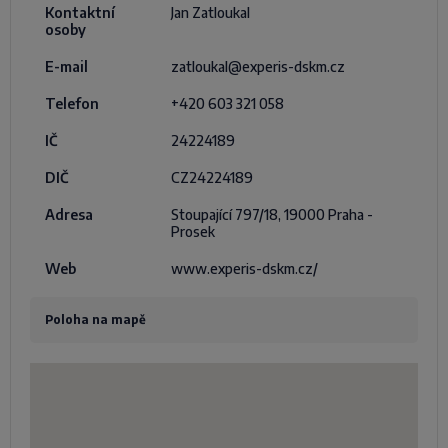
Kontaktní
Jan Zatloukal
osoby
E-mail
zatloukal@experis-dskm.cz
Telefon
+420 603 321 058
IČ
24224189
DIČ
CZ24224189
Adresa
Stoupající 797/18, 19000 Praha -
Prosek
Web
www.experis-dskm.cz/
Poloha na mapě