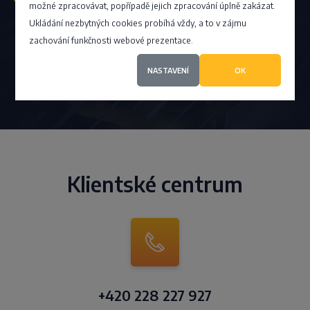
možné zpracovávat, popřípadě jejich zpracování úplně zakázat.
na vrcholu seznamu?
Ukládání nezbytných cookies probíhá vždy, a to v zájmu
zachování funkčnosti webové prezentace.
NASTAVENÍ
OK
Chci VIP
Klientské centrum
+420 228 227 927