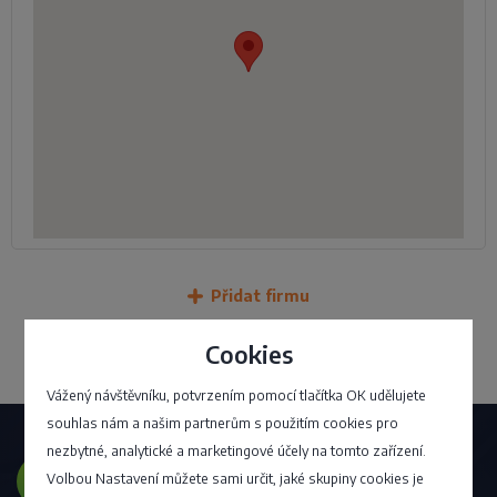
Přidat firmu
Cookies
Vážený návštěvníku, potvrzením pomocí tlačítka OK udělujete
souhlas nám a našim partnerům s použitím cookies pro
nezbytné, analytické a marketingové účely na tomto zařízení.
Volbou Nastavení můžete sami určit, jaké skupiny cookies je
Přejete si mít firmu