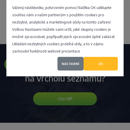
Vážený návštěvníku, potvrzením pomocí tlačítka OK udělujete
souhlas nám a našim partnerům s použitím cookies pro
Přidat firmu
nezbytné, analytické a marketingové účely na tomto zařízení.
Volbou Nastavení můžete sami určit, jaké skupiny cookies je
možné zpracovávat, popřípadě jejich zpracování úplně zakázat.
Ukládání nezbytných cookies probíhá vždy, a to v zájmu
zachování funkčnosti webové prezentace.
Přejete si mít firmu
NASTAVENÍ
OK
na vrcholu seznamu?
Chci VIP