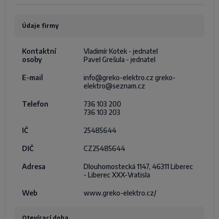
Údaje firmy
Kontaktní
Vladimír Kotek - jednatel
osoby
Pavel Grešula - jednatel
E-mail
info@greko-elektro.cz
greko-
elektro@seznam.cz
Telefon
736 103 200
736 103 203
IČ
25485644
DIČ
CZ25485644
Adresa
Dlouhomostecká 1147, 46311 Liberec
- Liberec XXX-Vratisla
Web
www.greko-elektro.cz/
Otevírací doba