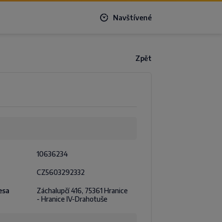
Navštívené
Zpět
10636234
CZ5603292332
esa
Záchalupčí 416, 75361 Hranice
- Hranice IV-Drahotuše