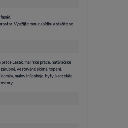
 fasád.
h prostor. Využijte mou nabídku a staňte se
ké práce Lesák, malířské práce, natěračské
, zárubně, vestavěné skříně, topení,
í domky, malování pokoje, byty, kanceláře,
prostory