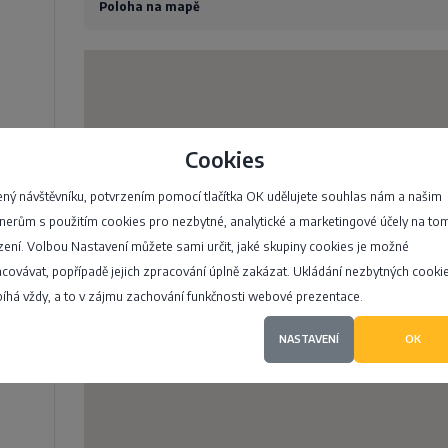
Poloha na mapě
Cookies
ný návštěvníku, potvrzením pomocí tlačítka OK udělujete souhlas nám a našim
nerům s použitím cookies pro nezbytné, analytické a marketingové účely na to
zení. Volbou Nastavení můžete sami určit, jaké skupiny cookies je možné
covávat, popřípadě jejich zpracování úplně zakázat. Ukládání nezbytných cooki
íhá vždy, a to v zájmu zachování funkčnosti webové prezentace.
NASTAVENÍ
OK