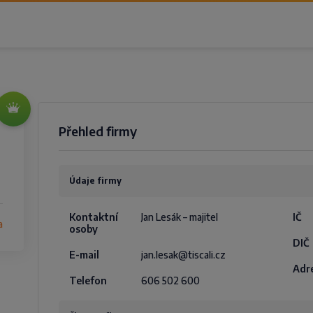
Přehled firmy
Údaje firmy
Kontaktní
Jan Lesák – majitel
IČ
a
osoby
DIČ
E-mail
jan.lesak@tiscali.cz
Adr
Telefon
606 502 600