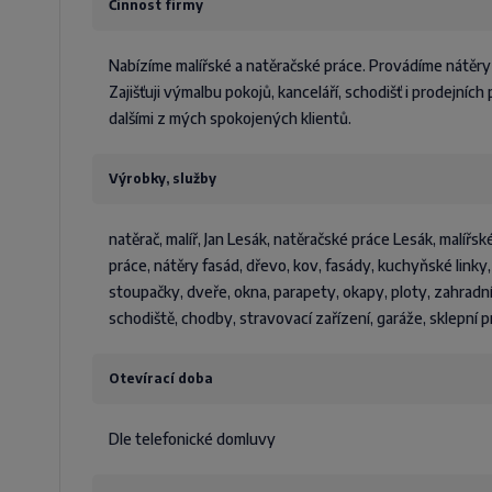
Činnost firmy
Nabízíme malířské a natěračské práce. Provádíme nátěry
Zajišťuji výmalbu pokojů, kanceláří, schodišť i prodejníc
dalšími z mých spokojených klientů.
Výrobky, služby
natěrač, malíř, Jan Lesák, natěračské práce Lesák, malířs
práce, nátěry fasád, dřevo, kov, fasády, kuchyňské linky
stoupačky, dveře, okna, parapety, okapy, ploty, zahradn
schodiště, chodby, stravovací zařízení, garáže, sklepní 
Otevírací doba
Dle telefonické domluvy