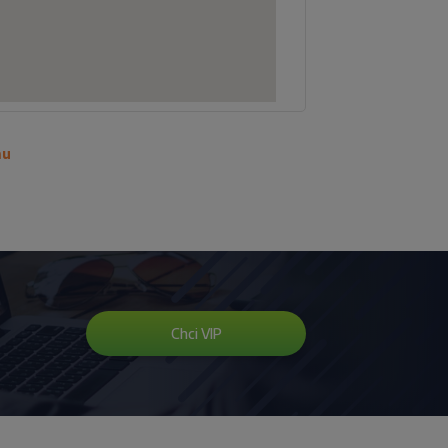
mu
Chci VIP