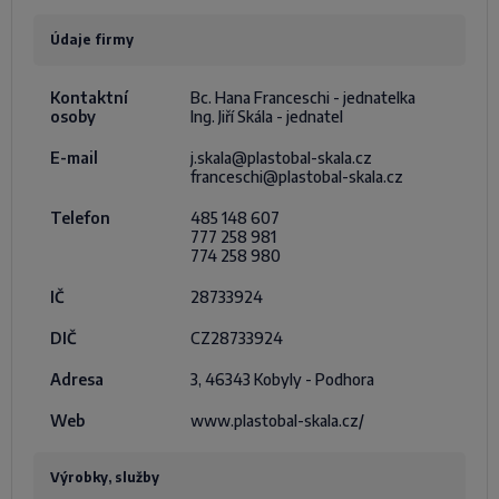
Údaje firmy
Kontaktní
Bc. Hana Franceschi - jednatelka
osoby
Ing. Jiří Skála - jednatel
E-mail
j.skala@plastobal-skala.cz
franceschi@plastobal-skala.cz
Telefon
485 148 607
777 258 981
774 258 980
IČ
28733924
DIČ
CZ28733924
Adresa
3, 46343 Kobyly - Podhora
Web
www.plastobal-skala.cz/
Výrobky, služby