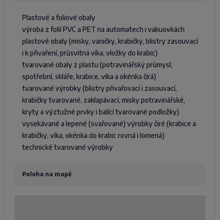
Plastové a foliové obaly
výroba z folií PVC a PET na automatech i vakuovkách
plastové obaly (misky, vaničky, krabičky, blistry zasouvací
i k přivaření, průsvitná víka, vložky do krabic)
tvarované obaly z plastu (potravinářský průmysl,
spotřební, skláře, krabice, víka a okénka čirá)
tvarované výrobky (blistry přivařovací i zasouvací,
krabičky tvarované, zaklapávací, misky potravinářské,
kryty a výztužné prvky i balící tvarované podložky)
vysekávané a lepené (svařované) výrobky čiré (krabice a
krabičky, víka, okénka do krabic rovná i lomená)
technické tvarované výrobky
Poloha na mapě