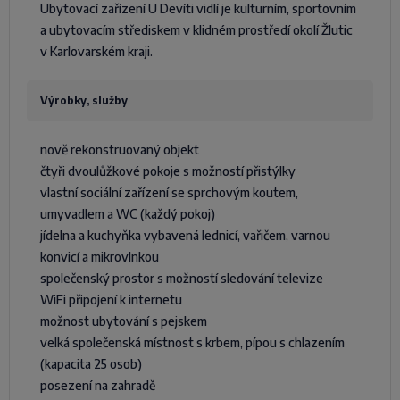
Ubytovací zařízení U Devíti vidlí je kulturním, sportovním
a ubytovacím střediskem v klidném prostředí okolí Žlutic
v Karlovarském kraji.
Výrobky, služby
nově rekonstruovaný objekt
čtyři dvoulůžkové pokoje s možností přistýlky
vlastní sociální zařízení se sprchovým koutem,
umyvadlem a WC (každý pokoj)
jídelna a kuchyňka vybavená lednicí, vařičem, varnou
konvicí a mikrovlnkou
společenský prostor s možností sledování televize
WiFi připojení k internetu
možnost ubytování s pejskem
velká společenská místnost s krbem, pípou s chlazením
(kapacita 25 osob)
posezení na zahradě