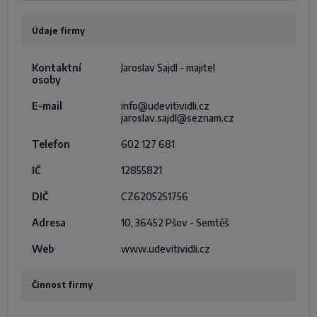
Údaje firmy
Kontaktní
Jaroslav Sajdl - majitel
osoby
E-mail
info@udevitividli.cz
jaroslav.sajdl@seznam.cz
Telefon
602 127 681
IČ
12855821
DIČ
CZ6205251756
Adresa
10, 36452 Pšov - Semtěš
Web
www.udevitividli.cz
Činnost firmy