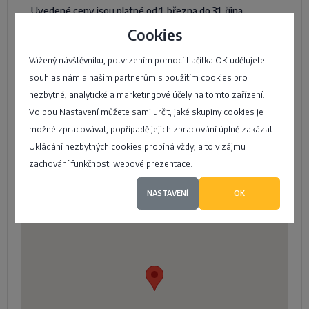
Uvedené ceny jsou platné od 1. března do 31. října.
V ostatních měsících je pronájem penzionu řešen
Cookies
individuálně.
Vážený návštěvníku, potvrzením pomocí tlačítka OK udělujete
souhlas nám a našim partnerům s použitím cookies pro
Otevírací doba
nezbytné, analytické a marketingové účely na tomto zařízení.
Volbou Nastavení můžete sami určit, jaké skupiny cookies je
Dle telefonické dohody.
možné zpracovávat, popřípadě jejich zpracování úplně zakázat.
Ukládání nezbytných cookies probíhá vždy, a to v zájmu
Poloha na mapě
zachování funkčnosti webové prezentace.
NASTAVENÍ
OK