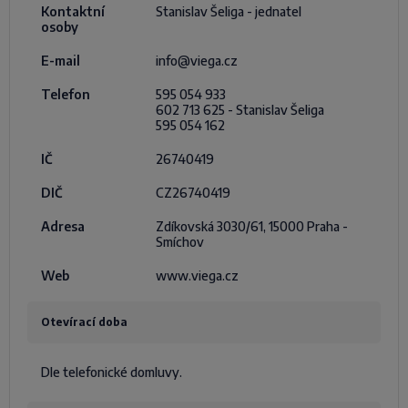
Kontaktní
Stanislav Šeliga - jednatel
osoby
E-mail
info@viega.cz
Telefon
595 054 933
602 713 625 - Stanislav Šeliga
595 054 162
IČ
26740419
DIČ
CZ26740419
Adresa
Zdíkovská 3030/61, 15000 Praha -
Smíchov
Web
www.viega.cz
Otevírací doba
Dle telefonické domluvy.