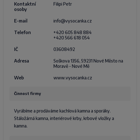
Kontaktní
Filipi Petr
osoby
E-mail
info@vysocanka.cz
Telefon
+420 605 848 884
+420 566 618 054
IČ
03608492
Adresa
Soškova 1356, 59231 Nové Město na
Moravě - Nové Mě
Web
www.vysocanka.cz
Činnost firmy
Vyrábíme a prodáváme kachlová kamna a sporáky.
Stáložárná kamna, interiérové krby, krbové vložky a
kamna.