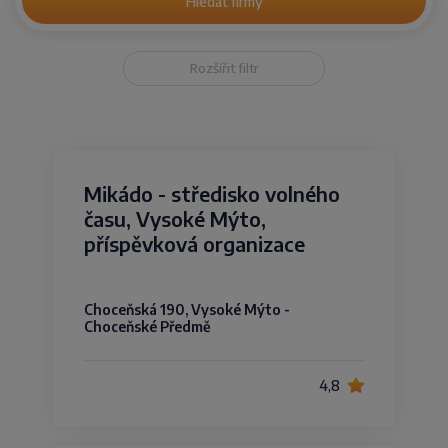
Hledat firmy
Rozšířit filtr
Mikádo - středisko volného
času, Vysoké Mýto,
příspěvková organizace
Choceňská 190, Vysoké Mýto -
Choceňské Předmě
4,8