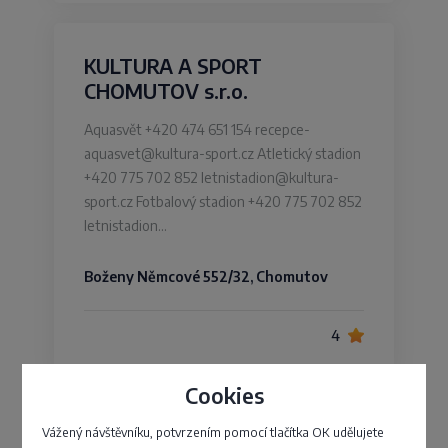
KULTURA A SPORT
CHOMUTOV s.r.o.
Aquasvět +420 474 651 154
recepce-
aquasvet@kultura-sport.cz
Atletický stadion
+420 775 702 852
letnistadion@kultura-
sport.cz
Fotbalový stadion +420 775 702 852
letnistadion…
Boženy Němcové 552/32, Chomutov
4
Cookies
Vážený návštěvníku, potvrzením pomocí tlačítka OK udělujete
Tělocvičná jednota Sokol