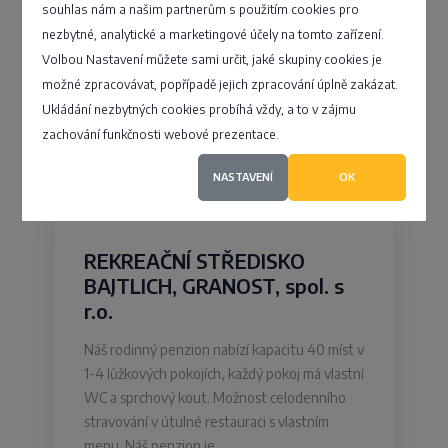
souhlas nám a našim partnerům s použitím cookies pro
Hodonín
nezbytné, analytické a marketingové účely na tomto zařízení.
Volbou Nastavení můžete sami určit, jaké skupiny cookies je
Velkomoravská 2202/2, Hodonín -
možné zpracovávat, popřípadě jejich zpracování úplně zakázat.
Hodonín
Ukládání nezbytných cookies probíhá vždy, a to v zájmu
zachování funkčnosti webové prezentace.
4,5
NASTAVENÍ
OK
REKREAČNÍ STŘEDISKO
BAJTLICH, GRANOST, spol. s
r.o.
Náš rodinný penzion nabízí kapacitu 40 míst v
1-4 lůžkových pokojích, každý pokoj má vlastní
WC a sprchový kout. Možnost celodenního
stravování v útulné restauraci s vlastním
menu. Náš penzion je…