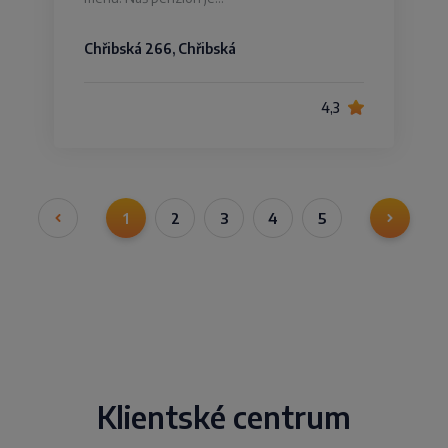
Chřibská 266, Chřibská
4,3
1
2
3
4
5
Klientské centrum