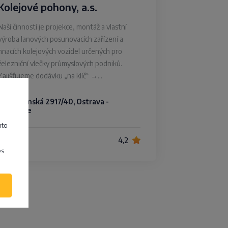
Kolejové pohony, a.s.
Naší činností je projekce, montáž a vlastní
výroba lanových posunovacích zařízení a
hnacích kolejových vozidel určených pro
železniční vlečky průmyslových podniků.
Zajišťujeme dodávku „na klíč“ →…
Mostárenská 2917/40, Ostrava -
Vítkovice
mto
4,2
es