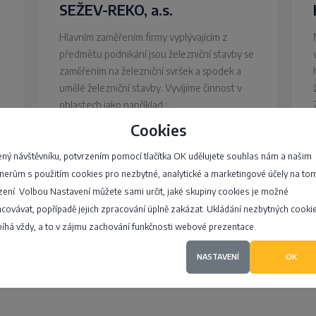
SEŽEV-REKO, a.s.
Hlavním zaměřením firmy vyplývajícím z
předmětu podnikání jsou železniční stavby se
zaměřením na železniční svršek a spodek a
umělé železniční stavby. Vyvíjíme činnost v
oblastech jako například :…
Cookies
Jarní 898/50, Brno - Maloměřice
ný návštěvníku, potvrzením pomocí tlačítka OK udělujete souhlas nám a našim
nerům s použitím cookies pro nezbytné, analytické a marketingové účely na to
4,6
zení. Volbou Nastavení můžete sami určit, jaké skupiny cookies je možné
covávat, popřípadě jejich zpracování úplně zakázat. Ukládání nezbytných cooki
íhá vždy, a to v zájmu zachování funkčnosti webové prezentace.
NASTAVENÍ
OK