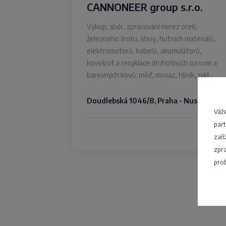
CANNONEER group s.r.o.
Výkup, sběr, zpracování nerez ocelí,
železného šrotu, litiny, hutních materiálů,
elektromotorů, kabelů, akumulátorů,
kovošrot a recyklace druhotných surovin a
barevných kovů: měď, mosaz, hliník, nikl…
Doudlebská 1046/8, Praha - Nusle
Váže
part
4,7
zaří
zpra
prob