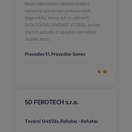
Našim zákazníkům nabízíme kvalitně
vybavený autoservis s pneuservisem,
diagnostiku, dovoz aut ze zahraničí,
EKOLOGICKÁ LIKVIDACE VOZIDEL, prodej
starších autodílů a zapůjčení náhradních
vozidel, mezi…
Provodov 51, Provodov-Šonov
4
SD FEROTECH s.r.o.
Tovární 1341/33a, Rohatec - Rohatec