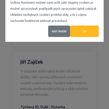
Volbou Nastavení můžete sami určit, jaké skupiny cookies je
V Y D R U S spol. s r.o.
možné zpracovávat, popřípadě jejich zpracování úplně zakázat.
Ukládání nezbytných cookies probíhá vždy, a to v zájmu
zachování funkčnosti webové prezentace.
Pivovarská 382, Králíky - Králíky
NASTAVENÍ
OK
4
Jiří Zajíček
V současné době nabízí kromě odtahové
služby, také opravy užitkových a osobních
vozidel v autoservisu. Využijte naše moderní
metody, profesionální přístup a vždy ochotný
personál. Neustále…
Tyršova 95, Dubí - Pozorka