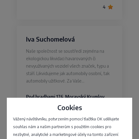
4
Iva Suchomelová
Naše společnost se soustředí zejména na
ekologickou likvidaci havarovaných či
nevyužívaných vozidel všech značek, typu a
stáří. Likvidujeme jak automobily osobní, tak
automobily užitkové. Za Vaše…
Pod hradbami 176, Moravský Krumlov
Cookies
4,2
Vážený návštěvníku, potvrzením pomocí tlačítka OK udělujete
souhlas nám a našim partnerům s použitím cookies pro
nezbytné, analytické a marketingové účely na tomto zařízení.