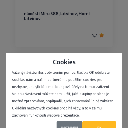
náměstí Míru 588, Litvínov, Horní
Litvínov
4,7
Cookies
DEIS, s.r.o.
Vážený návštěvníku, potvrzením pomocí tlačítka OK udělujete
souhlas nám a našim partnerům s použitím cookies pro
Olomoucká 1189/81, Brno - Černovice
nezbytné, analytické a marketingové účely na tomto zařízení.
Volbou Nastavení můžete sami určit, jaké skupiny cookies je
4,5
možné zpracovávat, popřípadě jejich zpracování úplně zakázat.
Ukládání nezbytných cookies probíhá vždy, a to v zájmu
zachování funkčnosti webové prezentace.
NASTAVENÍ
OK