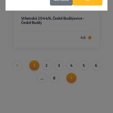
Rokudis s.r.o.
Vrbenská 2044/6, České Budějovice -
České Buděj
4,6
1
2
3
4
5
6
…
8