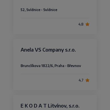
52, Svídnice - Svídnice
4,8
Anela VS Company s.r.o.
Brunclíkova 1822/6, Praha - Břevnov
4,7
E K O D A T Litvínov, s.r.o.