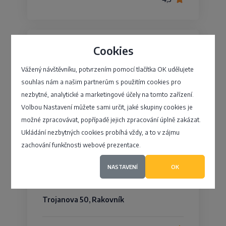
Cookies
HABRMAN MILOŠ
Vážený návštěvníku, potvrzením pomocí tlačítka OK udělujete
souhlas nám a našim partnerům s použitím cookies pro
,
nezbytné, analytické a marketingové účely na tomto zařízení.
Volbou Nastavení můžete sami určit, jaké skupiny cookies je
4,5
možné zpracovávat, popřípadě jejich zpracování úplně zakázat.
Ukládání nezbytných cookies probíhá vždy, a to v zájmu
zachování funkčnosti webové prezentace.
Michálková Jana - notářka
NASTAVENÍ
OK
Trojanova 50, Rakovník