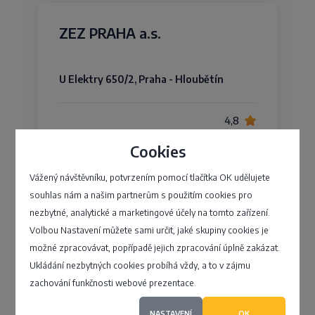
ZEZ PRAHA a.s.
U Elektry 650/2, Praha - Hloubětín
4,8
Cookies
Vážený návštěvníku, potvrzením pomocí tlačítka OK udělujete
BTH Slavičín, spol. s r.o.
souhlas nám a našim partnerům s použitím cookies pro
nezbytné, analytické a marketingové účely na tomto zařízení.
Volbou Nastavení můžete sami určit, jaké skupiny cookies je
Mladotické nábřeží 849, Slavičín -
možné zpracovávat, popřípadě jejich zpracování úplně zakázat.
Slavičín
Ukládání nezbytných cookies probíhá vždy, a to v zájmu
zachování funkčnosti webové prezentace.
4,1
NASTAVENÍ
OK