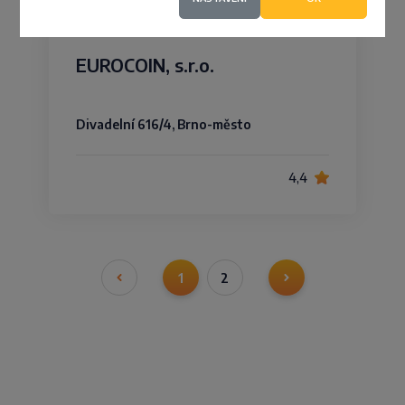
EUROCOIN, s.r.o.
Divadelní 616/4, Brno-město
4,4
1
2