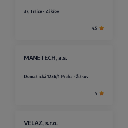
37, Tršice - Zákřov
4,5
MANETECH, a.s.
Domažlická 1256/1, Praha - Žižkov
4
VELAZ, s.r.o.