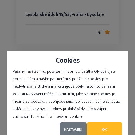
Lysolajské údolí 15/53, Praha - Lysolaje
4,1
Cookies
Jaroslav Galetka
Vážený návštěvníku, potvrzením pomocí tlačítka OK udělujete
souhlas nám a našim partnerům s použitím cookies pro
590, Hošťálková - Hošťálková
nezbytné, analytické a marketingové účely na tomto zařízení.
Volbou Nastavení můžete sami určit, jaké skupiny cookies je
4,5
možné zpracovávat, popřípadě jejich zpracování úplně zakázat.
Ukládání nezbytných cookies probíhá vždy, a to v zájmu
zachování funkčnosti webové prezentace.
NASTAVENÍ
OK
VIBOX, a.s.