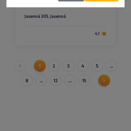
Jasenná 305, Jasenná
4,1
1
2
3
4
5
…
8
…
12
…
15