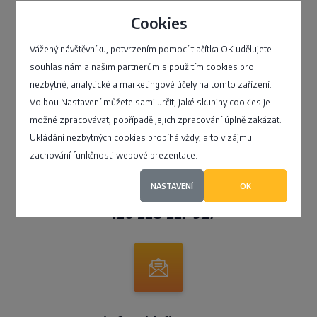
Cookies
Vážený návštěvníku, potvrzením pomocí tlačítka OK udělujete
souhlas nám a našim partnerům s použitím cookies pro
nezbytné, analytické a marketingové účely na tomto zařízení.
Klientské centrum
Volbou Nastavení můžete sami určit, jaké skupiny cookies je
možné zpracovávat, popřípadě jejich zpracování úplně zakázat.
Ukládání nezbytných cookies probíhá vždy, a to v zájmu
zachování funkčnosti webové prezentace.
NASTAVENÍ
OK
+420 228 227 927