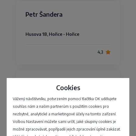
Petr Šandera
Husova 18, Hořice - Hořice
4,3
Miroslava Hlaváčová
Cookies
Vážený návštěvníku, potvrzením pomocí tlačítka OK udělujete
Husova 389, Protivín - Protivín
souhlas nám a našim partnerům s použitím cookies pro
nezbytné, analytické a marketingové účely na tomto zařízení.
4,2
Volbou Nastavení můžete sami určit, jaké skupiny cookies je
možné zpracovávat, popřípadě jejich zpracování úplně zakázat.