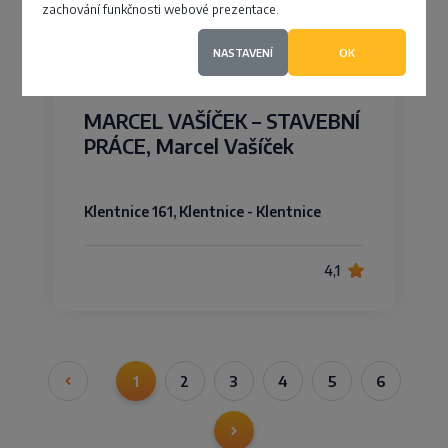
zachování funkčnosti webové prezentace.
4,4
NASTAVENÍ
OK
MARCEL VAŠÍČEK – STAVEBNÍ
PRÁCE, Marcel Vašíček
Klentnice 161, Klentnice - Klentnice
4,1
1
2
3
4
5
6