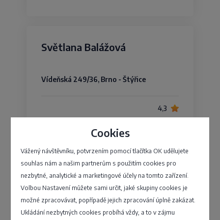
Světlana Balážová
Vídeňská 249/36, Brno - Štýřice
4,3
Cookies
Vážený návštěvníku, potvrzením pomocí tlačítka OK udělujete
EMKAS s.r.o.
souhlas nám a našim partnerům s použitím cookies pro
nezbytné, analytické a marketingové účely na tomto zařízení.
Volbou Nastavení můžete sami určit, jaké skupiny cookies je
Nová 332/20, Liberec - Liberec X-
Františkov
možné zpracovávat, popřípadě jejich zpracování úplně zakázat.
Ukládání nezbytných cookies probíhá vždy, a to v zájmu