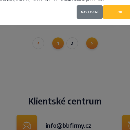
4,2
NASTAVENÍ
OK
1
2
Klientské centrum
info@bbfirmy.cz