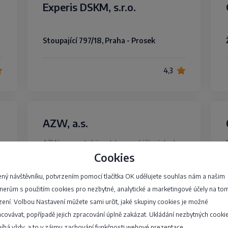
Experis DSKM, s.r.o.
Stoupající 797/18, Praha - Prosek
4,3
AZW, a.s.
AZW, a.s. podniká na trhu montáží, výstavby
a údržby elektrotechnologií. Nabízíme
Cookies
zkušenosti a znalosti získané mnohaletým
ný návštěvníku, potvrzením pomocí tlačítka OK udělujete souhlas nám a našim
působením v oboru. Považujeme se za
nerům s použitím cookies pro nezbytné, analytické a marketingové účely na to
zdravou a prosperující společnost…
zení. Volbou Nastavení můžete sami určit, jaké skupiny cookies je možné
covávat, popřípadě jejich zpracování úplně zakázat. Ukládání nezbytných cooki
Ponávka 185/2, Brno - Zábrdovice
íhá vždy, a to v zájmu zachování funkčnosti webové prezentace.