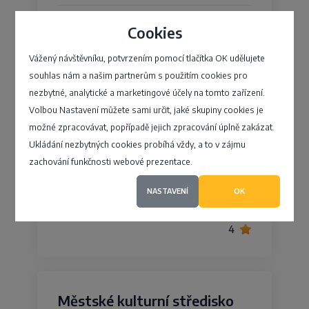
4,3
Cookies
Vážený návštěvníku, potvrzením pomocí tlačítka OK udělujete
souhlas nám a našim partnerům s použitím cookies pro
Folklórní sdružení Mateník
nezbytné, analytické a marketingové účely na tomto zařízení.
Volbou Nastavení můžete sami určit, jaké skupiny cookies je
folklórní soubor, Mateník, Lidové kroje,
možné zpracovávat, popřípadě jejich zpracování úplně zakázat.
Lidová muzika, Folklorní akce, Lidové tradice,
Ukládání nezbytných cookies probíhá vždy, a to v zájmu
Lidové zvyky
zachování funkčnosti webové prezentace.
Tělocvičná Jednota Sokol Žižko, Praha 3
NASTAVENÍ
OK
4
Městské kulturní středisko