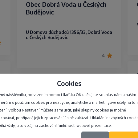
Obec Dobrá Voda u Českých
Budějovic
U Domova důchodců 1356/33, Dobrá Voda
u Českých Budějovic
4
Cookies
Obec Suchov
ný návštěvníku, potvrzením pomocí tlačítka OK udělujete souhlas nám a našim
nerům s použitím cookies pro nezbytné, analytické a marketingové účely na to
63, Suchov - Suchov
zení. Volbou Nastavení můžete sami určit, jaké skupiny cookies je možné
covávat, popřípadě jejich zpracování úplně zakázat. Ukládání nezbytných cooki
íhá vždy, a to v zájmu zachování funkčnosti webové prezentace.
4,8