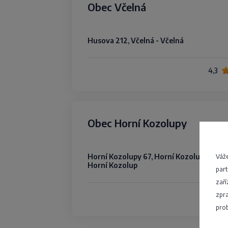
Obec Včelná
Husova 212, Včelná - Včelná
4,3
Obec Horní Kozolupy
Horní Kozolupy 67, Horní Kozolupy -
Váže
Horní Kozolup
part
zaří
zpra
4,1
prob