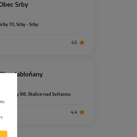
Obec Srby
Srby 70, Srby - Srby
4,5
Obec Jabloňany
Jabloňany 88, Skalice nad Svitavou
mto
4,4
es