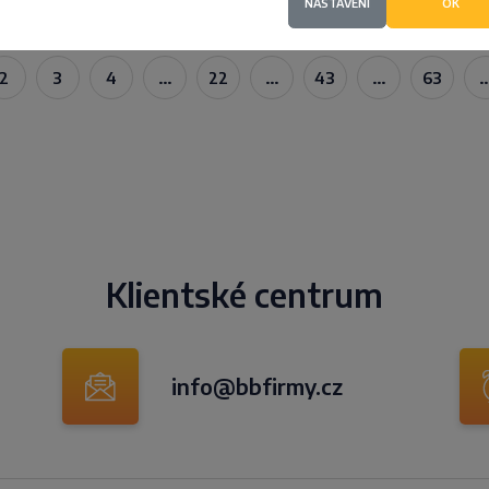
NASTAVENÍ
OK
2
3
4
…
22
…
43
…
63
Klientské centrum
info@bbfirmy.cz