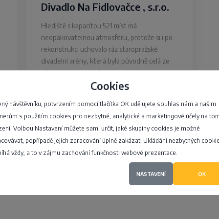
Divadlo Na Fidlovačce , s.r.o.
Hlediště s kapacitou 521 míst má
neopakovatelnou atmosféru, protože si i po
rekonstrukci uchovalo ráz staropražské
divadelní arény, která byla původně celá ze
dřeva. Výhodou našeho hlediště je nejen…
Cookies
Křesomyslova 625/4, Praha - Nusle
ný návštěvníku, potvrzením pomocí tlačítka OK udělujete souhlas nám a našim
nerům s použitím cookies pro nezbytné, analytické a marketingové účely na to
4,1
zení. Volbou Nastavení můžete sami určit, jaké skupiny cookies je možné
covávat, popřípadě jejich zpracování úplně zakázat. Ukládání nezbytných cooki
íhá vždy, a to v zájmu zachování funkčnosti webové prezentace.
NASTAVENÍ
OK