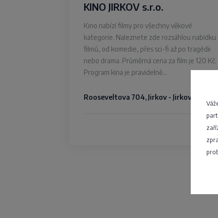
KINO JIRKOV s.r.o.
Kino nabízí filmy pro všechny věkové
kategorie. Naleznete zde rozsáhlou nabídku
filmů, od komedie, přes sci-fi až po tragédii
nebo drama. Průměrná cena za film je 120 Kč.
Program kina je pravidelně…
Rooseveltova 704, Jirkov - Jirkov
Váže
part
4,7
zaří
zpra
prob