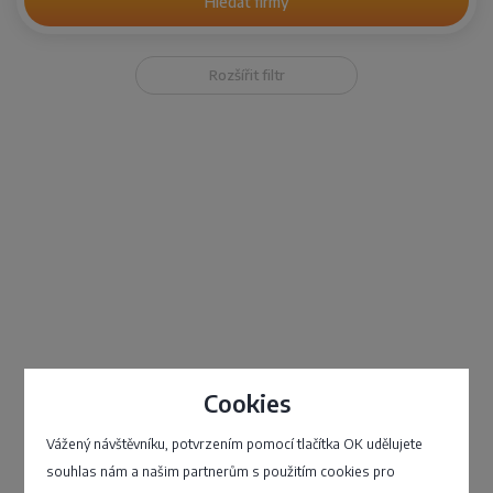
Hledat firmy
Rozšířit filtr
Klientské centrum
Cookies
Vážený návštěvníku, potvrzením pomocí tlačítka OK udělujete
souhlas nám a našim partnerům s použitím cookies pro