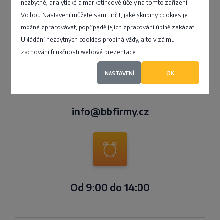
nezbytné, analytické a marketingové účely na tomto zařízení.
Volbou Nastavení můžete sami určit, jaké skupiny cookies je
možné zpracovávat, popřípadě jejich zpracování úplně zakázat.
+420 228 227 927
Ukládání nezbytných cookies probíhá vždy, a to v zájmu
zachování funkčnosti webové prezentace.
NASTAVENÍ
OK
info@bbfirmy.cz
Od 9:00 do 14:00