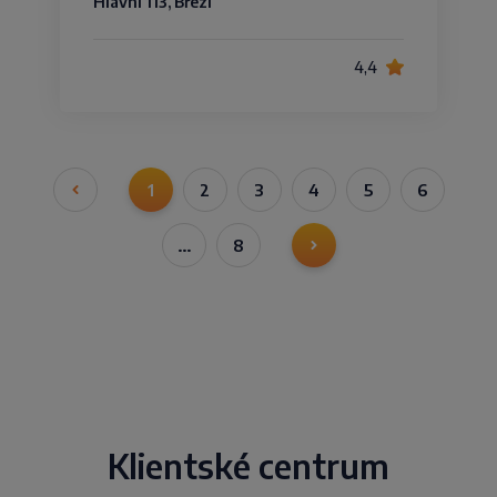
Hlavní 113, Březí
4,4
1
2
3
4
5
6
…
8
Klientské centrum