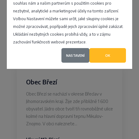
souhlas nám a našim partnerům s použitím cookies pro
Obec Zdíkov
nezbytné, analytické a marketingové účely na tomto zařízení.
Volbou Nastavení můžete sami určit, jaké skupiny cookies je
možné zpracovávat, popřípadě jejich zpracování úplně zakázat.
Zdíkov 215, Zdíkov - Zdíkov
Ukládání nezbytných cookies probíhá vždy, a to v zájmu
zachování funkčnosti webové prezentace.
4,7
NASTAVENÍ
OK
Obec Březí
Obec Březí se nachází v okrese Břeclav v
Jihomoravském kraji. Žije zde přibližně 1 600
obyvatel. Jádro obce tvoří tři rovnoběžné ulice
kolmé na hlavní dopravní tepnu Mikulov-
Znojmo. V obci naleznete…