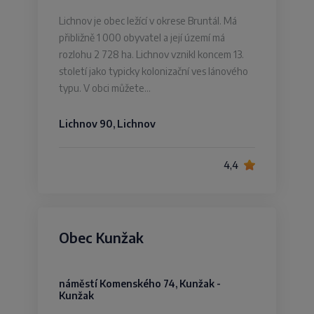
Lichnov je obec ležící v okrese Bruntál. Má
přibližně 1 000 obyvatel a její území má
rozlohu 2 728 ha. Lichnov vznikl koncem 13.
století jako typicky kolonizační ves lánového
typu. V obci můžete…
Lichnov 90, Lichnov
4,4
Obec Kunžak
náměstí Komenského 74, Kunžak -
Kunžak