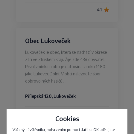
4,1
Obec Lukoveček
Lukoveček je obec, která se nachází v okrese
Zlín ve Zlínském kraji. Žije zde 438 obyvatel.
První zmínka o obci je datována z roku 1480
jako Lukovec Dolní. V obci naleznete sbor
dobrovolných hasičů,…
Přílepská 120, Lukoveček
4,3
Cookies
Vážený návštěvníku, potvrzením pomocí tlačítka OK udělujete