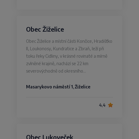
Obec Žiželice
Obec Žiželice a místní části Končice, Hradišťko
II, Loukonosy, Kundratice a Zbraň, leží při
toku řeky Cidliny, v krásné rovinaté a mírně
zvlněné krajině, nachází se 22 km
severovýchodně od okresního…
Masarykovo náměstí 1, Žiželice
4,4
Obec Lukoveček