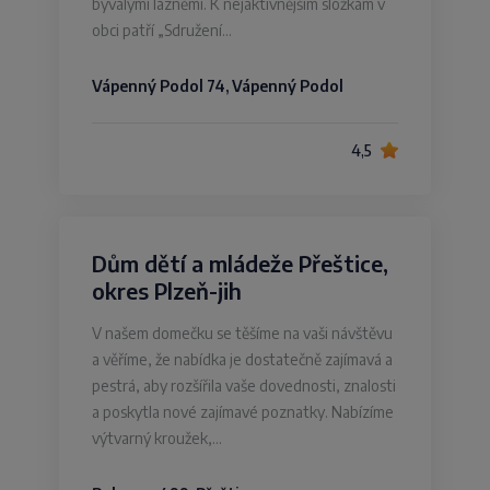
bývalými lázněmi. K nejaktivnějším složkám v
obci patří „Sdružení…
Vápenný Podol 74, Vápenný Podol
4,5
Dům dětí a mládeže Přeštice,
okres Plzeň-jih
V našem domečku se těšíme na vaši návštěvu
a věříme, že nabídka je dostatečně zajímavá a
pestrá, aby rozšířila vaše dovednosti, znalosti
a poskytla nové zajímavé poznatky. Nabízíme
výtvarný kroužek,…