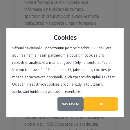
Naše informační centrum zveřejňuje
informace o nejbližších kulturních.
sportovních či turistických akcích ve městě
Velká Bíteš. Naleznete u nás informace o
zájmových organizacích, sportovních týmech
Cookies
…
Vážený návštěvníku, potvrzením pomocí tlačítka OK udělujete
Masarykovo náměstí 5, Velká Bíteš
souhlas nám a našim partnerům s použitím cookies pro
nezbytné, analytické a marketingové účely na tomto zařízení.
4,1
Volbou Nastavení můžete sami určit, jaké skupiny cookies je
možné zpracovávat, popřípadě jejich zpracování úplně zakázat.
Ukládání nezbytných cookies probíhá vždy, a to v zájmu
zachování funkčnosti webové prezentace.
Obec Vápenný Podol
NASTAVENÍ
OK
Obec leží na úpatí Železných hor, 7 km jižně
od Heřmanova Městce. První písemná zmínka
o obci je z r. 1513. Obec proslula především