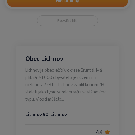
Hledat firmy
Rozšířit filtr
Obec Lichnov
Lichnov je obec ležící v okrese Bruntál. Má
přibližně 1 000 obyvatel a její území má
rozlohu 2 728 ha. Lichnov vznikl koncem 13.
století jako typicky kolonizační ves lánového
typu. V obci můžete…
Lichnov 90, Lichnov
4,4