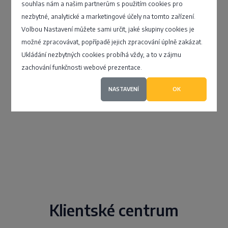
souhlas nám a našim partnerům s použitím cookies pro
Richard Maršálek
nezbytné, analytické a marketingové účely na tomto zařízení.
Volbou Nastavení můžete sami určit, jaké skupiny cookies je
možné zpracovávat, popřípadě jejich zpracování úplně zakázat.
Rokytova 2668/22, Brno - Židenice
Ukládání nezbytných cookies probíhá vždy, a to v zájmu
zachování funkčnosti webové prezentace.
4,7
NASTAVENÍ
OK
Klientské centrum