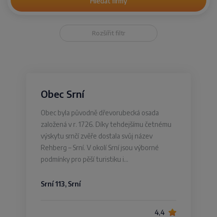
Hledat firmy
Rozšířit filtr
Obec Srní
Obec byla původně dřevorubecká osada
založená v r. 1726. Díky tehdejšímu četnému
výskytu srnčí zvěře dostala svůj název
Rehberg – Srní. V okolí Srní jsou výborné
podmínky pro pěší turistiku i…
Srní 113, Srní
4,4