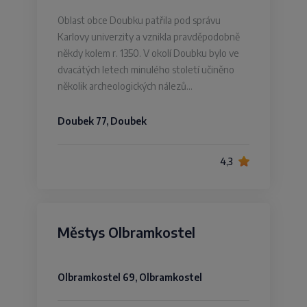
Oblast obce Doubku patřila pod správu
Karlovy univerzity a vznikla pravděpodobně
někdy kolem r. 1350. V okolí Doubku bylo ve
dvacátých letech minulého století učiněno
několik archeologických nálezů…
Doubek 77, Doubek
4,3
Městys Olbramkostel
Olbramkostel 69, Olbramkostel