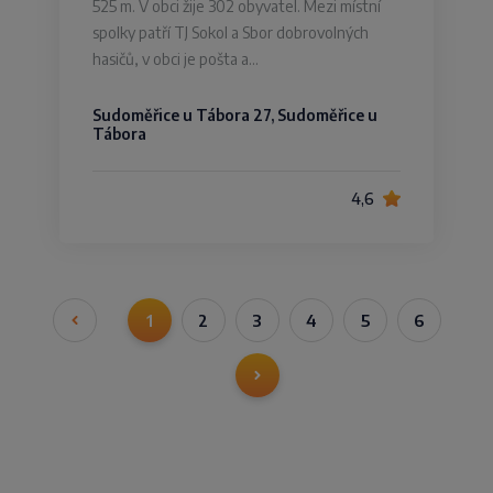
525 m. V obci žije 302 obyvatel. Mezi místní
spolky patří TJ Sokol a Sbor dobrovolných
hasičů, v obci je pošta a…
Sudoměřice u Tábora 27, Sudoměřice u
Tábora
4,6
1
2
3
4
5
6