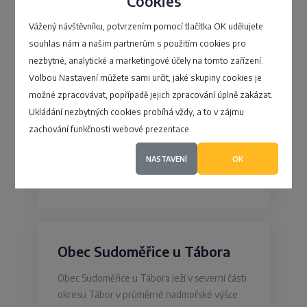
Cookies
Obec Vinec
Vážený návštěvníku, potvrzením pomocí tlačítka OK udělujete
Obec Vinec se nachází v okrese Mladá
souhlas nám a našim partnerům s použitím cookies pro
Boleslav. Rozkládá se asi čtyři kilometry
nezbytné, analytické a marketingové účely na tomto zařízení.
západně od Mladé Boleslavi. Žije zde 285
Volbou Nastavení můžete sami určit, jaké skupiny cookies je
obyvatel. První písemná zmínka o obci
možné zpracovávat, popřípadě jejich zpracování úplně zakázat.
pochází z roku 1352. V obci nalezneme…
Ukládání nezbytných cookies probíhá vždy, a to v zájmu
zachování funkčnosti webové prezentace.
Vinec 49, Vinec
NASTAVENÍ
OK
4,6
Obec Sudoměřice u Tábora
Obec Sudoměřice u Tábora leží v severní části
okresu Tábor v průměrné nadmořské výšce