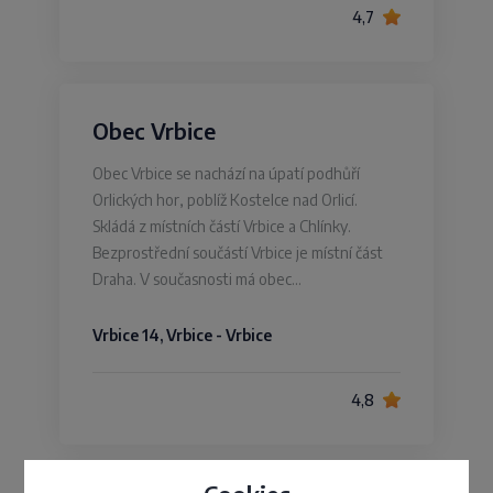
4,7
Obec Vrbice
Obec Vrbice se nachází na úpatí podhůří
Orlických hor, poblíž Kostelce nad Orlicí.
Skládá z místních částí Vrbice a Chlínky.
Bezprostřední součástí Vrbice je místní část
Draha. V současnosti má obec…
Vrbice 14, Vrbice - Vrbice
4,8