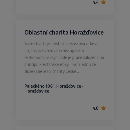
4,4
Oblastní charita Horažďovice
Naše charita je nestátní nezisková církevní
organizace zřizovaná Biskupstvím
českobudějovickým, kde je práce založena na
principu křesťanské etiky. Tvoří jednu ze
složek Diecézní charity České…
Palackého 1061, Horažďovice -
Horažďovice
4,8