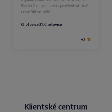
Poslání Charity pramení z pověření katolické
církve šířit ve světě…
Chotovice 31, Chotovice
4,1
Klientské centrum