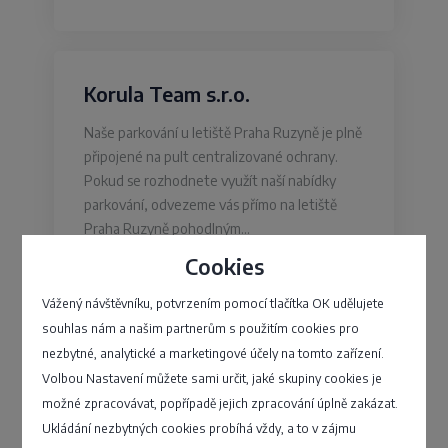
Korula Team s.r.o.
Naše parkování u letiště Praha Ruzyně je plně
připojené na pult centralizované ochrany.
Pokud se rozhodnete využít naší nabídky
parkování, odvezeme vás přímo na letiště
Praha Ruzyně pohodlným…
Cookies
Čsl. armády , Hostivice - Hostivice
Vážený návštěvníku, potvrzením pomocí tlačítka OK udělujete
souhlas nám a našim partnerům s použitím cookies pro
4,2
nezbytné, analytické a marketingové účely na tomto zařízení.
Volbou Nastavení můžete sami určit, jaké skupiny cookies je
možné zpracovávat, popřípadě jejich zpracování úplně zakázat.
Ukládání nezbytných cookies probíhá vždy, a to v zájmu