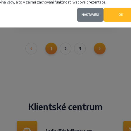
íhá vždy, a to v zájmu zachování funkčnosti webové prezentace.
NASTAVENÍ
OK
4,3
1
2
3
Klientské centrum