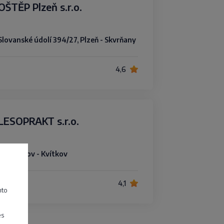
OŠTĚP Plzeň s.r.o.
Slovanské údolí 394/27, Plzeň - Skvrňany
4,6
LESOPRAKT s.r.o.
61, Kvítkov - Kvítkov
4,1
mto
es