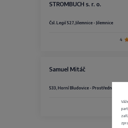
STROMBUCH s. r. o.
Čsl. Legií 527, Jilemnice - Jilemnice
4
Samuel Mitáč
533, Horní Bludovice - Prostřední B
Váže
4,3
part
zaří
zpra