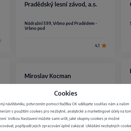
Pradědský lesní závod, a.s.
Nádražní 599, Vrbno pod Pradědem -
Vrbno pod
4,1
Miroslav Kocman
Zajistíme rizikové kácení stromů v bytových i
Cookies
nebytových zástavbách. Kácení dřevin v
problematických místech které mohou
ný návštěvníku, potvrzením pomocí tlačítka OK udělujete souhlas nám a našim
ohrozit Vaše zdraví či majetek. Prořezávání
nerům s použitím cookies pro nezbytné, analytické a marketingové účely na to
stromů, výsadba stromů, péče…
zení. Volbou Nastavení můžete sami určit, jaké skupiny cookies je možné
covávat, popřípadě jejich zpracování úplně zakázat. Ukládání nezbytných cooki
Mřenková 642/68, Ivančice - Ivančice