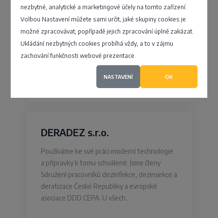
nezbytné, analytické a marketingové účely na tomto zařízení.
Volbou Nastavení můžete sami určit, jaké skupiny cookies je
možné zpracovávat, popřípadě jejich zpracování úplně zakázat.
Ukládání nezbytných cookies probíhá vždy, a to v zájmu
Bělohorská 274/9, Praha - Břevnov
zachování funkčnosti webové prezentace.
NASTAVENÍ
OK
4,5
DERADEZ s.r.o.
Používáme ke své práci moderní technologie
a přípravky k tomu schválené. Jsme členy
Sdružení pracovníků dezinfekce, dezinsekce a
deratizace České Republiky a evropské
asociace DDD CEPA. U všech…