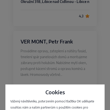
Okružní 318, Libice nad Cidlinou - Libice n
4,3
VER MONT, Petr Frank
Provádíme opravy, zateplení a nátěry fasád,
tmelení spár panelových domů a montujeme
zábrany proti holubům. Nabízíme mytí oken,
postupné kácení stromů a opravu komínů a
lávek. Hromosvody včetně…
Strašnická 1139/6, Praha - Hostivař
Cookies
Vážený návštěvníku, potvrzením pomocí tlačítka OK udělujete
4,7
souhlas nám a našim partnerům s použitím cookies pro