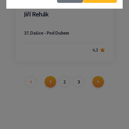
Jiří Rehák
37, Dašice - Pod Dubem
4,3
1
2
3