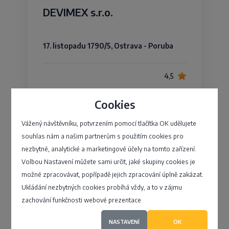
DEVIMEX s.r.o.
17. listopadu 1790/5, Ostrava - Poruba
4,5
Cookies
Vážený návštěvníku, potvrzením pomocí tlačítka OK udělujete
Ing. Zdeněk Malý
souhlas nám a našim partnerům s použitím cookies pro
nezbytné, analytické a marketingové účely na tomto zařízení.
Volbou Nastavení můžete sami určit, jaké skupiny cookies je
Pelhřimovská 340, Kamenice nad Lipou -
Kamenice
možné zpracovávat, popřípadě jejich zpracování úplně zakázat.
Ukládání nezbytných cookies probíhá vždy, a to v zájmu
zachování funkčnosti webové prezentace.
4,3
NASTAVENÍ
OK