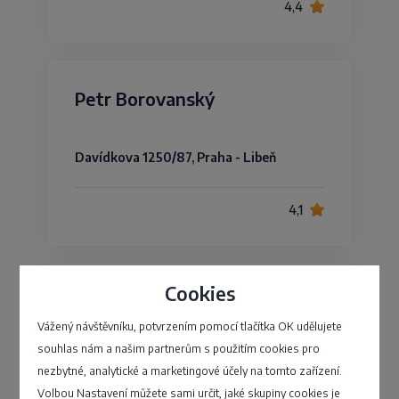
4,4
Petr Borovanský
Davídkova 1250/87, Praha - Libeň
4,1
Cookies
Tomáš Hlaváček
Vážený návštěvníku, potvrzením pomocí tlačítka OK udělujete
souhlas nám a našim partnerům s použitím cookies pro
Čistovická 90/15, Praha - Řepy
nezbytné, analytické a marketingové účely na tomto zařízení.
Volbou Nastavení můžete sami určit, jaké skupiny cookies je