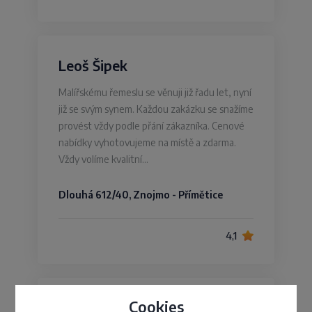
Leoš Šipek
Malířskému řemeslu se věnuji již řadu let, nyní
již se svým synem. Každou zakázku se snažíme
provést vždy podle přání zákazníka. Cenové
nabídky vyhotovujeme na místě a zdarma.
Vždy volíme kvalitní…
Dlouhá 612/40, Znojmo - Přímětice
4,1
Cookies
O.O.T.B. Solutions a.s.