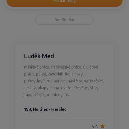
Hledat firmy
Rozšířit filtr
Luděk Med
malířské práce, natěračské práce, úklidové
práce, pokoj, kancelář, škola, haly,
průmyslové, restaurace, nástřiky, natěračské,
fasády, okapy, okna, dveře, dřevěné, štíty,
tapetářské, podhledy, úkli
199, Herálec - Herálec
4,4