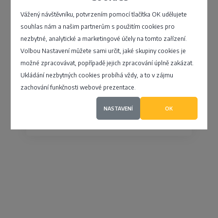
Vážený návštěvníku, potvrzením pomocí tlačítka OK udělujete
Vždy se snažíme o dosažení nejlepšího
souhlas nám a našim partnerům s použitím cookies pro
výsledku, tomu předcházejí řádné přípravy.
nezbytné, analytické a marketingové účely na tomto zařízení.
Proto součástí naší výrobní linky je velice
Volbou Nastavení můžete sami určit, jaké skupiny cookies je
kvalitní a moderní chemická předúprava. Tato
předúprava je prováděna…
možné zpracovávat, popřípadě jejich zpracování úplně zakázat.
Ukládání nezbytných cookies probíhá vždy, a to v zájmu
zachování funkčnosti webové prezentace.
Plotní 688/75, Brno - Komárov
NASTAVENÍ
OK
4,6