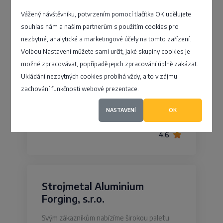
STESYS, s.r.o.
Vážený návštěvníku, potvrzením pomocí tlačítka OK udělujete
souhlas nám a našim partnerům s použitím cookies pro
Naše společnost byla založena se záměrem
nezbytné, analytické a marketingové účely na tomto zařízení.
vytvořit dynamicky se rozvíjející firmu, která
Volbou Nastavení můžete sami určit, jaké skupiny cookies je
se bude úzce specializovat na dvě
možné zpracovávat, popřípadě jejich zpracování úplně zakázat.
produktové oblasti trhu. Při výběru produktů
Ukládání nezbytných cookies probíhá vždy, a to v zájmu
byl brán zřetel na maximální…
zachování funkčnosti webové prezentace.
Brněnská 1748/21b, Blansko
NASTAVENÍ
OK
4,6
Strojmetal Aluminium
Forging, s.r.o.
Svým zákazníkům nabízíme širokou paletu