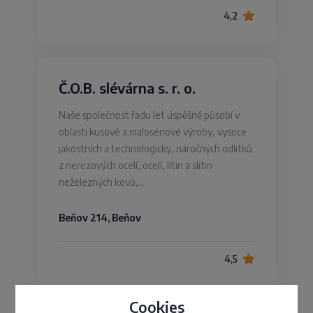
4,2
Č.O.B. slévárna s. r. o.
Naše společnost řadu let úspěšně působí v
oblasti kusové a malosériové výroby, vysoce
jakostních a technologicky, náročných odlitků
z nerezových ocelí, ocelí, litin a slitin
neželezných kovů,…
Beňov 214, Beňov
4,5
Cookies