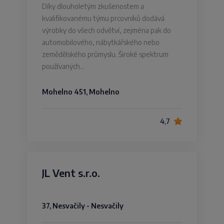
Díky dlouholetým zkušenostem a
kvalifikovanému týmu prcovníků dodává
výrobky do všech odvětví, zejména pak do
automobilového, nábytkářského nebo
zemědělského průmyslu. Široké spektrum
používaných…
Mohelno 451, Mohelno
4,7
JL Vent s.r.o.
37, Nesvačily - Nesvačily